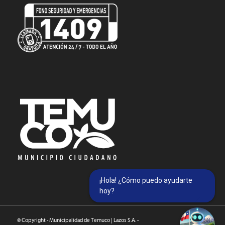
¡Hola! ¿Cómo puedo ayudarte
hoy?
© Copyright - Municipalidad de Temuco | Lazos S.A. -