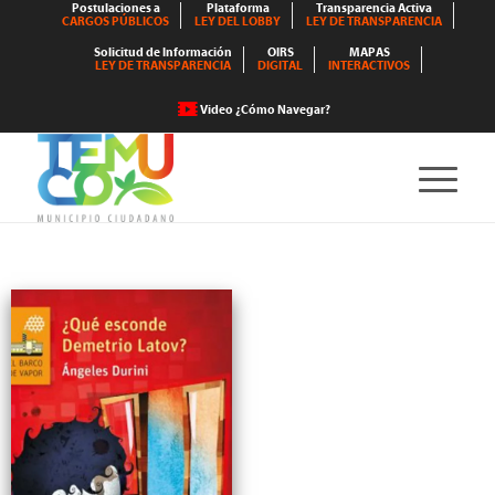
Postulaciones a
Plataforma
Transparencia Activa
CARGOS PÚBLICOS
LEY DEL LOBBY
LEY DE TRANSPARENCIA
Solicitud de Información
OIRS
MAPAS
LEY DE TRANSPARENCIA
DIGITAL
INTERACTIVOS
Video ¿Cómo Navegar?