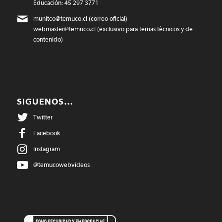
Educación: 45 297 3771
munitco@temuco.cl
(correo oficial)
webmaster@temuco.cl
(exclusivo para temas técnicos y de
contenido)
SIGUENOS…
Twitter
Facebook
Instagram
@temucowebvideos