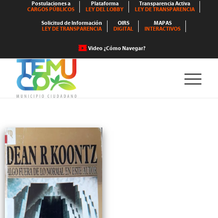
Postulaciones a
Plataforma
Transparencia Activa
CARGOS PÚBLICOS
LEY DEL LOBBY
LEY DE TRANSPARENCIA
Solicitud de Información
OIRS
MAPAS
LEY DE TRANSPARENCIA
DIGITAL
INTERACTIVOS
Video ¿Cómo Navegar?