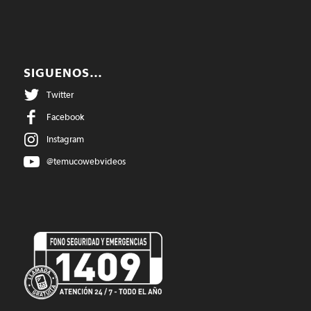
SIGUENOS…
Twitter
Facebook
Instagram
@temucowebvideos