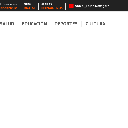
 Información
OIRS
MAPAS
Video ¿Cómo Navegar?
NSPARENCIA
DIGITAL
INTERACTIVOS
SALUD
EDUCACIÓN
DEPORTES
CULTURA