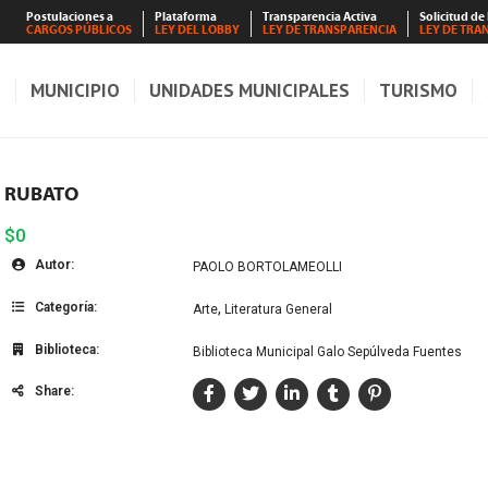
Postulaciones a
Plataforma
Transparencia Activa
Solicitud de
CARGOS PÚBLICOS
LEY DEL LOBBY
LEY DE TRANSPARENCIA
LEY DE TRA
S
MUNICIPIO
UNIDADES MUNICIPALES
TURISMO
RUBATO
$0
Autor:
PAOLO BORTOLAMEOLLI
Categoría:
,
Arte
Literatura General
Biblioteca:
Biblioteca Municipal Galo Sepúlveda Fuentes
Share: