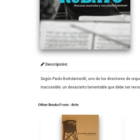
Descripción:
Según Paolo Bortolameolli, uno de los directores de orq
inaccesible: un desacierto lamentable que debe ser revo
Other Books From - Arte