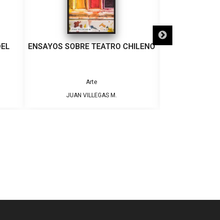
DEL
ENSAYOS SOBRE TEATRO CHILENO
EL CAMINO D
Arte
JUAN VILLEGAS M.
CAROLINA C