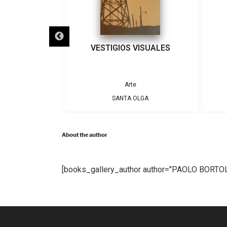
 HABLAN
VESTIGIOS VISUALES
Arte
ELENDEZ, DAVID
SANTA OLGA
About the author
[books_gallery_author author="PAOLO BORT