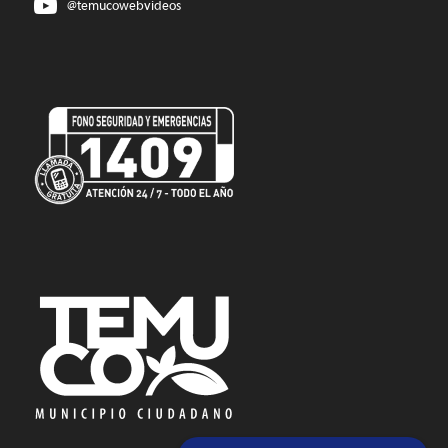
@temucowebvideos