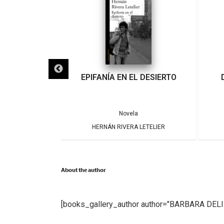
IGRA
EPIFANÍA EN EL DESIERTO
a
Novela
ARRERA
HERNÁN RIVERA LETELIER
About the author
[books_gallery_author author="BARBARA DEL