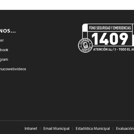
ENOS…
ter
book
agram
mucowebvideos
Intranet
Email Municipal
Estadística Municipal
Evaluación