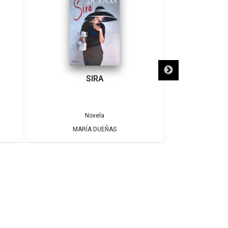
SIRA
SÓLO NECE
Novela
MARÍA DUEÑAS
ALBE