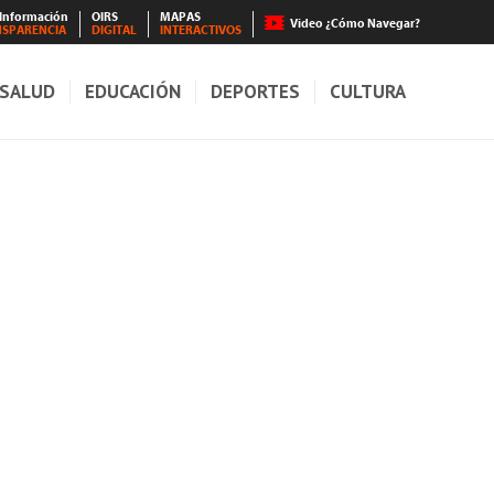
 Información
OIRS
MAPAS
Video ¿Cómo Navegar?
NSPARENCIA
DIGITAL
INTERACTIVOS
SALUD
EDUCACIÓN
DEPORTES
CULTURA