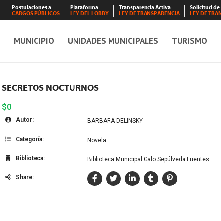
Postulaciones a
Plataforma
Transparencia Activa
Solicitud de
CARGOS PÚBLICOS
LEY DEL LOBBY
LEY DE TRANSPARENCIA
LEY DE TRA
S
MUNICIPIO
UNIDADES MUNICIPALES
TURISMO
SECRETOS NOCTURNOS
$0
Autor:
BARBARA DELINSKY
Categoría:
Novela
Biblioteca:
Biblioteca Municipal Galo Sepúlveda Fuentes
Share: