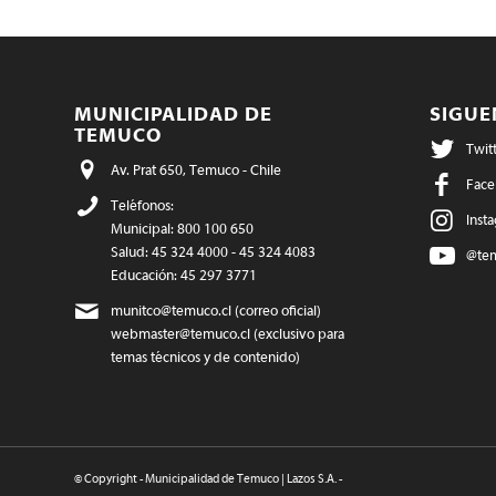
MUNICIPALIDAD DE
SIGU
TEMUCO
Twit
Av. Prat 650, Temuco - Chile
Face
Teléfonos:
Inst
Municipal: 800 100 650
Salud: 45 324 4000 - 45 324 4083
@te
Educación: 45 297 3771
munitco@temuco.cl
(correo oficial)
webmaster@temuco.cl
(exclusivo para
temas técnicos y de contenido)
© Copyright - Municipalidad de Temuco | Lazos S.A. -