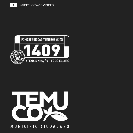
@temucowebvideos