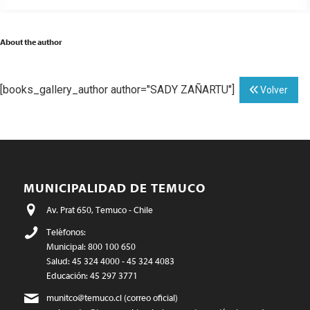
About the author
[books_gallery_author author="SADY ZAÑARTU"]
Volver
MUNICIPALIDAD DE TEMUCO
Av. Prat 650, Temuco - Chile
Teléfonos:
Municipal: 800 100 650
Salud: 45 324 4000 - 45 324 4083
Educación: 45 297 3771
munitco@temuco.cl
(correo oficial)