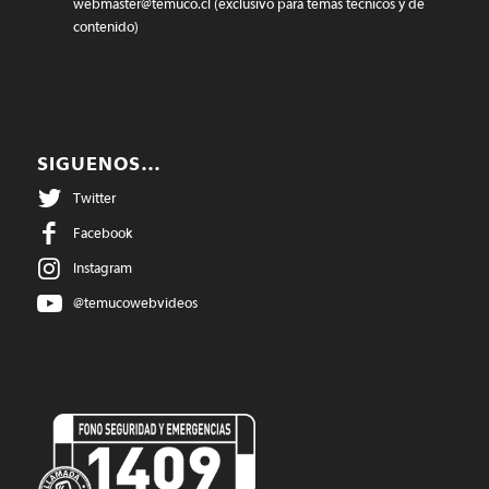
webmaster@temuco.cl
(exclusivo para temas técnicos y de
contenido)
SIGUENOS…
Twitter
Facebook
Instagram
@temucowebvideos