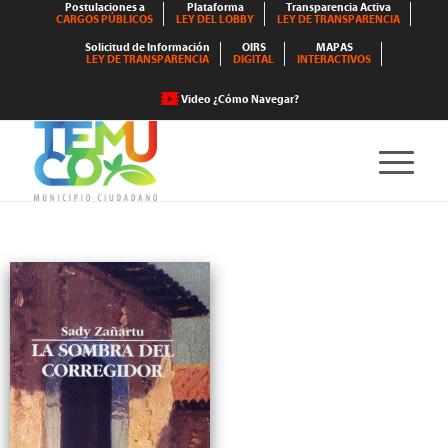
Postulaciones a
Plataforma
Transparencia Activa
CARGOS PÚBLICOS
LEY DEL LOBBY
LEY DE TRANSPARENCIA
Solicitud de Información
OIRS
MAPAS
LEY DE TRANSPARENCIA
DIGITAL
INTERACTIVOS
Video ¿Cómo Navegar?