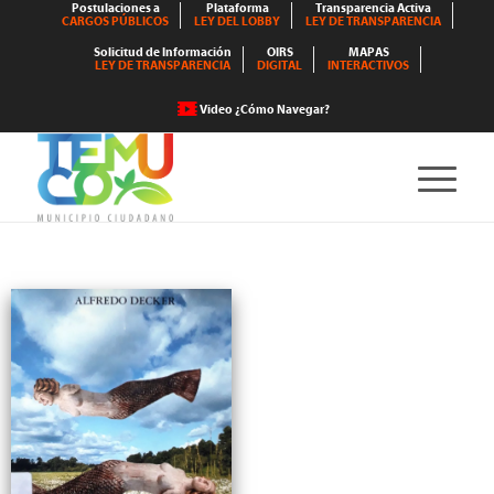
Postulaciones a
Plataforma
Transparencia Activa
CARGOS PÚBLICOS
LEY DEL LOBBY
LEY DE TRANSPARENCIA
Solicitud de Información
OIRS
MAPAS
LEY DE TRANSPARENCIA
DIGITAL
INTERACTIVOS
Video ¿Cómo Navegar?