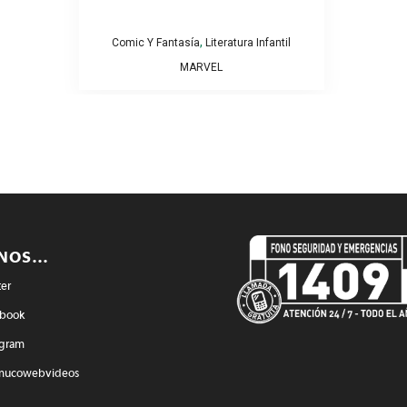
,
Comic Y Fantasía
Literatura Infantil
MARVEL
ENOS…
ter
book
agram
mucowebvideos