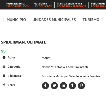
Postulaciones a
Plataforma
Transparencia Activa
Solicitud de
CARGOS PÚBLICOS
LEY DEL LOBBY
LEY DE TRANSPARENCIA
LEY DE TRA
S
MUNICIPIO
UNIDADES MUNICIPALES
TURISMO
SPIDERMAN, ULTIMATE
$0
Autor:
MARVEL
Categoría:
,
Comic Y Fantasía
Literatura Infantil
Biblioteca:
Biblioteca Municipal Galo Sepúlveda Fuentes
Share: