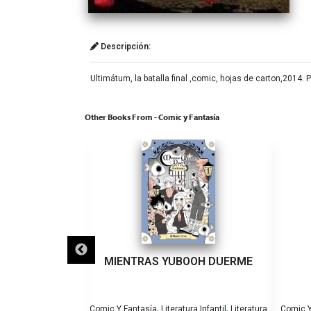
Descripción:
Ultimátum, la batalla final ,comic, hojas de carton,2014.
Other Books From - Comic y Fantasía
.!
MIENTRAS YUBOOH DUERME
,
,
,
ra Infantil
Literatura
Comic Y Fantasía
Literatura Infantil
Literatura
Comic Y