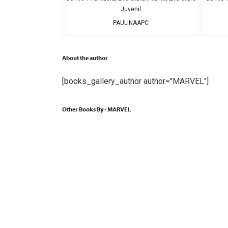
l
Juvenil
UFINO
PAULINAAPC
About the author
[books_gallery_author author="MARVEL"]
Other Books By - MARVEL