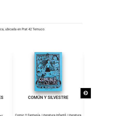
teca, ubicada en Prat 42 Temuco.
ES
COMÚN Y SILVESTRE
ARTHUR 
,
,
Comic Y Fantasía
Literatura Infantil
Literatura