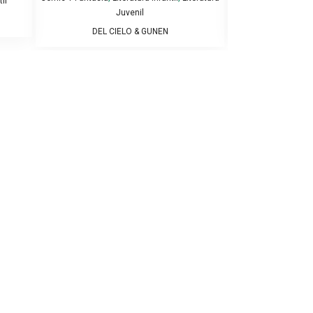
il
Comic
Juvenil
EDGAR
DEL CIELO & GUNEN