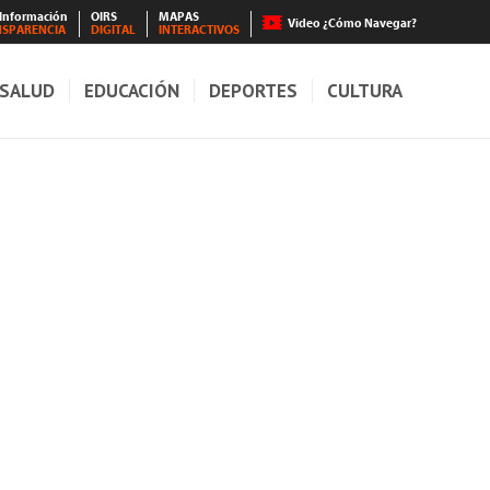
 Información
OIRS
MAPAS
Video ¿Cómo Navegar?
NSPARENCIA
DIGITAL
INTERACTIVOS
SALUD
EDUCACIÓN
DEPORTES
CULTURA