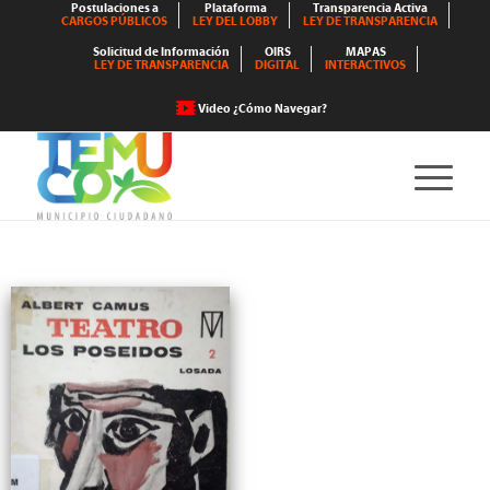
Postulaciones a
Plataforma
Transparencia Activa
CARGOS PÚBLICOS
LEY DEL LOBBY
LEY DE TRANSPARENCIA
Solicitud de Información
OIRS
MAPAS
LEY DE TRANSPARENCIA
DIGITAL
INTERACTIVOS
Video ¿Cómo Navegar?