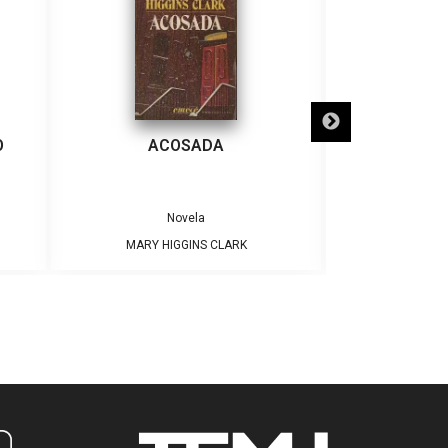
O
ACOSADA
RECUERDOS
Novela
MARY HIGGINS CLARK
MARY HI