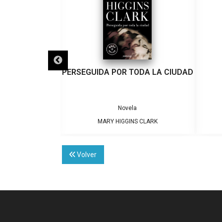
 OTRA VIDA
PERSEGUIDA POR TODA LA CIUDAD
a
Novela
S CLARK
MARY HIGGINS CLARK
Volver