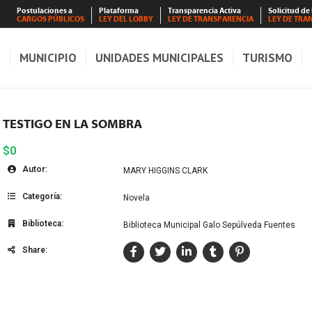
Postulaciones a
Plataforma
Transparencia Activa
Solicitud de
CARGOS PÚBLICOS
LEY DEL LOBBY
LEY DE TRANSPARENCIA
LEY DE TRA
S
MUNICIPIO
UNIDADES MUNICIPALES
TURISMO
TESTIGO EN LA SOMBRA
$0
Autor:
MARY HIGGINS CLARK
Categoría:
Novela
Biblioteca:
Biblioteca Municipal Galo Sepúlveda Fuentes
Share: