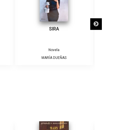
SIRA
SÓLO NECE
Novela
MARÍA DUEÑAS
ALBE