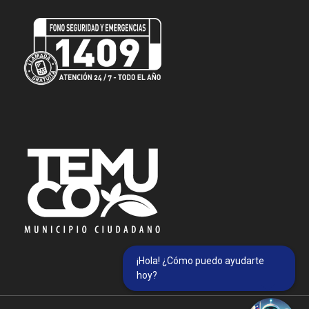
¡Hola! ¿Cómo puedo ayudarte
hoy?