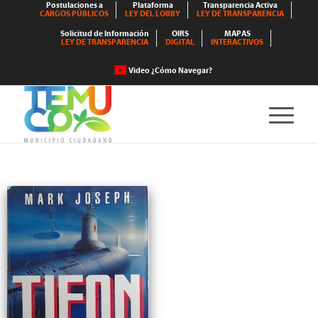
Postulaciones a
Plataforma
Transparencia Activa
CARGOS PÚBLICOS
LEY DEL LOBBY
LEY DE TRANSPARENCIA
Solicitud de Información
OIRS
MAPAS
LEY DE TRANSPARENCIA
DIGITAL
INTERACTIVOS
Video ¿Cómo Navegar?