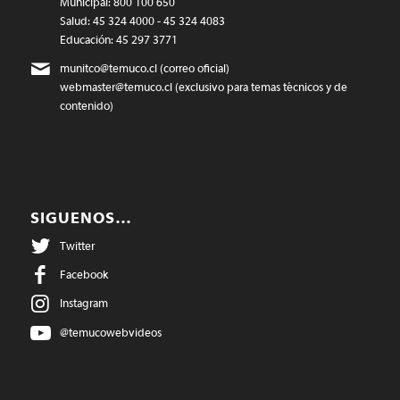
Municipal: 800 100 650
Salud: 45 324 4000 - 45 324 4083
Educación: 45 297 3771
munitco@temuco.cl
(correo oficial)
webmaster@temuco.cl
(exclusivo para temas técnicos y de
contenido)
SIGUENOS…
Twitter
Facebook
Instagram
@temucowebvideos