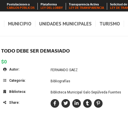
Postulaciones a
Plataforma
Transparencia Activa
Solicitud de
CARGOS PÚBLICOS
LEY DEL LOBBY
LEY DE TRANSPARENCIA
LEY DE TRA
S
MUNICIPIO
UNIDADES MUNICIPALES
TURISMO
TODO DEBE SER DEMASIADO
$0
Autor:
FERNANDO SAEZ
Categoría:
Bibliografías
Biblioteca:
Biblioteca Municipal Galo Sepúlveda Fuentes
Share: