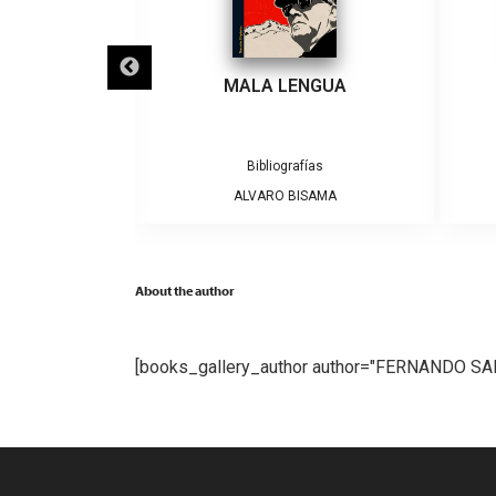
N PROFESOR
MALA LENGUA
atura Chilena
Bibliografías
RKOVIC
ALVARO BISAMA
About the author
[books_gallery_author author="FERNANDO SA