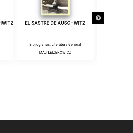
HWITZ
EL SASTRE DE AUSCHWITZ
EL MITO DEL
,
Bibliografías
Literatura General
Bibl
MALI LEIZEROWICZ
VARIO