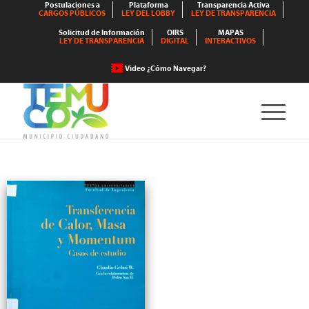
Postulaciones a
Plataforma
Transparencia Activa
CARGOS PÚBLICOS
LEY DEL LOBBY
LEY DE TRANSPARENCIA
Solicitud de Información
OIRS
MAPAS
LEY DE TRANSPARENCIA
DIGITAL
INTERACTIVOS
Video ¿Cómo Navegar?