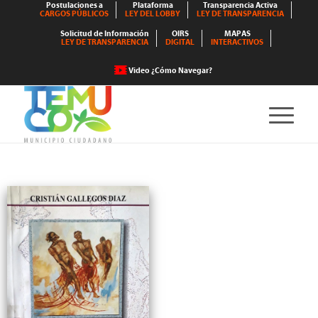
Postulaciones a
Plataforma
Transparencia Activa
CARGOS PÚBLICOS
LEY DEL LOBBY
LEY DE TRANSPARENCIA
Solicitud de Información
OIRS
MAPAS
LEY DE TRANSPARENCIA
DIGITAL
INTERACTIVOS
Video ¿Cómo Navegar?