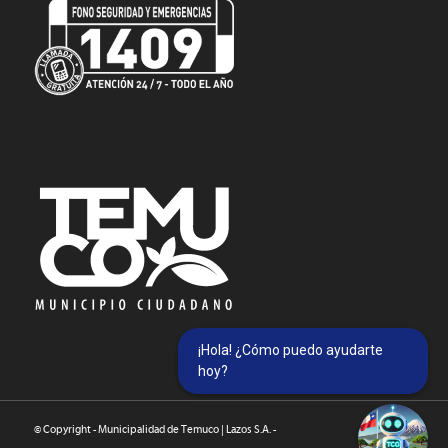
¡Hola! ¿Cómo puedo ayudarte
hoy?
© Copyright - Municipalidad de Temuco | Lazos S.A. -