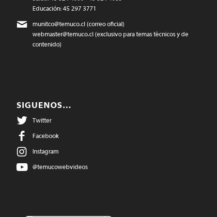
Educación: 45 297 3771
munitco@temuco.cl
(correo oficial)
webmaster@temuco.cl
(exclusivo para temas técnicos y de
contenido)
SIGUENOS…
Twitter
Facebook
Instagram
@temucowebvideos