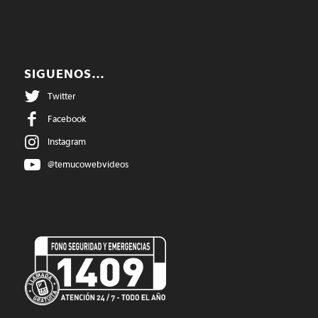
SIGUENOS…
Twitter
Facebook
Instagram
@temucowebvideos