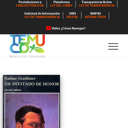
Postulaciones a
Plataforma
Transparencia Activa
CARGOS PÚBLICOS
LEY DEL LOBBY
LEY DE TRANSPARENCIA
Solicitud de Información
OIRS
MAPAS
LEY DE TRANSPARENCIA
DIGITAL
INTERACTIVOS
Video ¿Cómo Navegar?