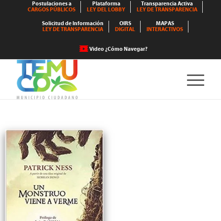
Postulaciones a
Plataforma
Transparencia Activa
CARGOS PÚBLICOS
LEY DEL LOBBY
LEY DE TRANSPARENCIA
Solicitud de Información
OIRS
MAPAS
LEY DE TRANSPARENCIA
DIGITAL
INTERACTIVOS
Video ¿Cómo Navegar?