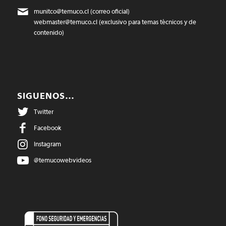
munitco@temuco.cl
(correo oficial)
webmaster@temuco.cl
(exclusivo para temas técnicos y de
contenido)
SIGUENOS…
Twitter
Facebook
Instagram
@temucowebvideos