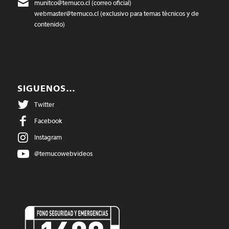
munitco@temuco.cl
(correo oficial)
webmaster@temuco.cl
(exclusivo para temas técnicos y de
contenido)
SIGUENOS…
Twitter
Facebook
Instagram
@temucowebvideos