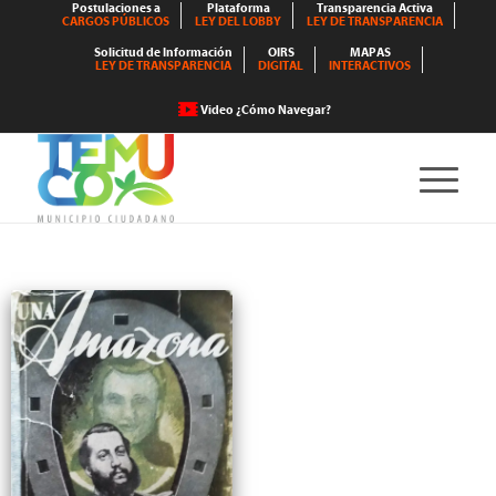
Postulaciones a
Plataforma
Transparencia Activa
CARGOS PÚBLICOS
LEY DEL LOBBY
LEY DE TRANSPARENCIA
Solicitud de Información
OIRS
MAPAS
LEY DE TRANSPARENCIA
DIGITAL
INTERACTIVOS
Video ¿Cómo Navegar?