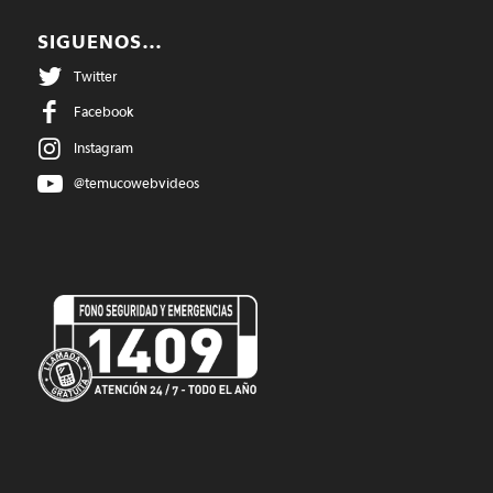
SIGUENOS…
Twitter
Facebook
Instagram
@temucowebvideos