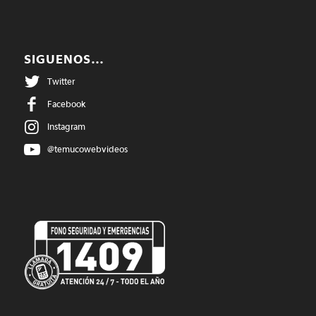
SIGUENOS…
Twitter
Facebook
Instagram
@temucowebvideos