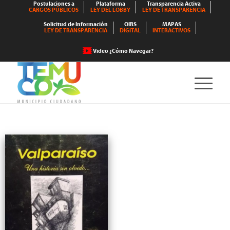
Postulaciones a
Plataforma
Transparencia Activa
CARGOS PÚBLICOS
LEY DEL LOBBY
LEY DE TRANSPARENCIA
Solicitud de Información
OIRS
MAPAS
LEY DE TRANSPARENCIA
DIGITAL
INTERACTIVOS
Video ¿Cómo Navegar?