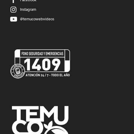
Instagram
@temucowebvideos