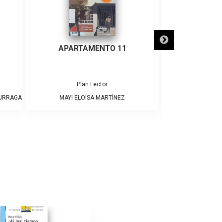
APARTAMENTO 11
¡ADIÓS
Plan Lector
Pla
DURRAGA
MAYI ELOÍSA MARTÍNEZ
JAME