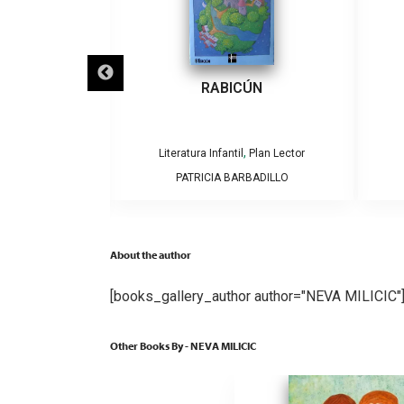
ECLIPSES
RABICÚN
,
,
Plan Lector
Literatura Infantil
Plan Lector
AMOS Y CAROLINA
PATRICIA BARBADILLO
GA
About the author
[books_gallery_author author="NEVA MILICIC"
Other Books By - NEVA MILICIC