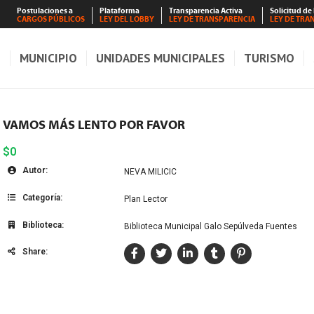
Postulaciones a
Plataforma
Transparencia Activa
Solicitud de
CARGOS PÚBLICOS
LEY DEL LOBBY
LEY DE TRANSPARENCIA
LEY DE TRA
S
MUNICIPIO
UNIDADES MUNICIPALES
TURISMO
VAMOS MÁS LENTO POR FAVOR
$0
Autor:
NEVA MILICIC
Categoría:
Plan Lector
Biblioteca:
Biblioteca Municipal Galo Sepúlveda Fuentes
Share: