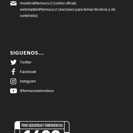
munitco@temuco.cl
(correo oficial)
webmaster@temuco.cl
(exclusivo para temas técnicos y de
contenido)
SIGUENOS…
Twitter
Facebook
Instagram
@temucowebvideos