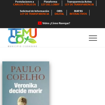
Postulaciones a
Plataforma
Transparencia Activa
CARGOS PÚBLICOS
LEY DEL LOBBY
LEY DE TRANSPARENCIA
Solicitud de Información
OIRS
MAPAS
LEY DE TRANSPARENCIA
DIGITAL
INTERACTIVOS
Video ¿Cómo Navegar?