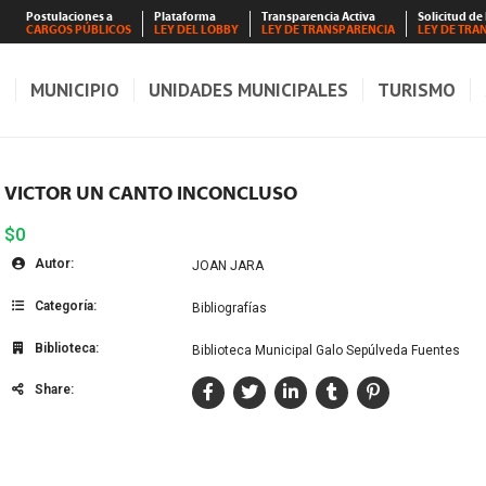
Postulaciones a
Plataforma
Transparencia Activa
Solicitud de
CARGOS PÚBLICOS
LEY DEL LOBBY
LEY DE TRANSPARENCIA
LEY DE TRA
S
MUNICIPIO
UNIDADES MUNICIPALES
TURISMO
VICTOR UN CANTO INCONCLUSO
$0
Autor:
JOAN JARA
Categoría:
Bibliografías
Biblioteca:
Biblioteca Municipal Galo Sepúlveda Fuentes
Share: