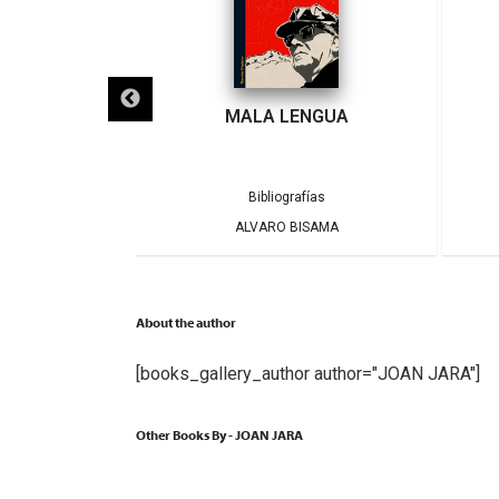
N PROFESOR
MALA LENGUA
atura Chilena
Bibliografías
RKOVIC
ALVARO BISAMA
About the author
[books_gallery_author author="JOAN JARA"]
Other Books By - JOAN JARA