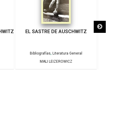
HWITZ
EL SASTRE DE AUSCHWITZ
EL MITO DEL
,
Bibliografías
Literatura General
Bibl
MALI LEIZEROWICZ
VARIO