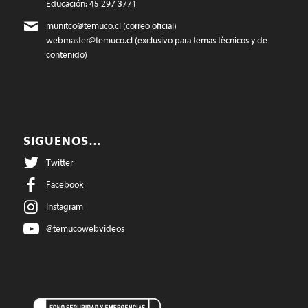
Educación: 45 297 3771
munitco@temuco.cl
(correo oficial)
webmaster@temuco.cl
(exclusivo para temas técnicos y de
contenido)
SIGUENOS…
Twitter
Facebook
Instagram
@temucowebvideos