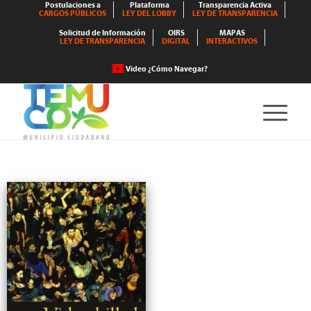
Postulaciones a
Plataforma
Transparencia Activa
CARGOS PÚBLICOS
LEY DEL LOBBY
LEY DE TRANSPARENCIA
Solicitud de Información
OIRS
MAPAS
LEY DE TRANSPARENCIA
DIGITAL
INTERACTIVOS
Video ¿Cómo Navegar?