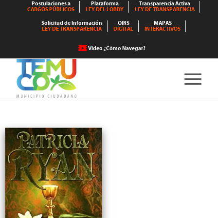
Postulaciones a
Plataforma
Transparencia Activa
CARGOS PÚBLICOS
LEY DEL LOBBY
LEY DE TRANSPARENCIA
Solicitud de Información
OIRS
MAPAS
LEY DE TRANSPARENCIA
DIGITAL
INTERACTIVOS
Video ¿Cómo Navegar?