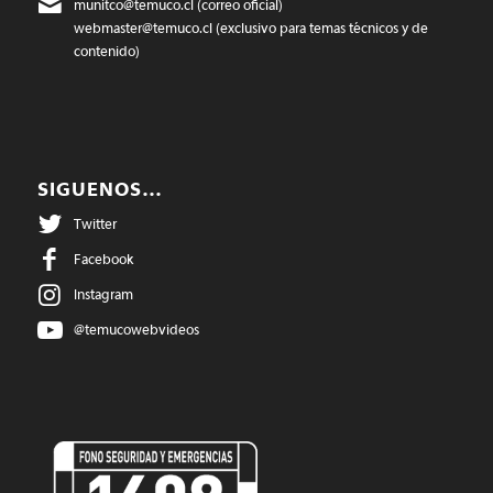
munitco@temuco.cl
(correo oficial)
webmaster@temuco.cl
(exclusivo para temas técnicos y de
contenido)
SIGUENOS…
Twitter
Facebook
Instagram
@temucowebvideos