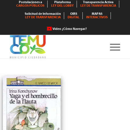
Postulaciones a
Plataforma
Transparencia Activa
CARGOS PÚBLICOS
LEY DEL LOBBY
LEY DE TRANSPARENCIA
Solicitud de Información
OIRS
MAPAS
LEY DE TRANSPARENCIA
DIGITAL
INTERACTIVOS
Video ¿Cómo Navegar?