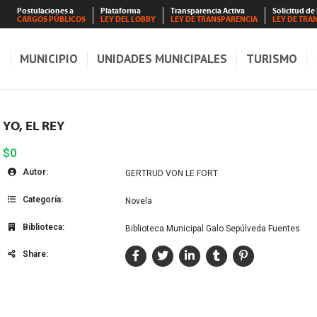
Postulaciones a
Plataforma
Transparencia Activa
Solicitud de
CARGOS PÚBLICOS
LEY DEL LOBBY
LEY DE TRANSPARENCIA
LEY DE TRA
S
MUNICIPIO
UNIDADES MUNICIPALES
TURISMO
YO, EL REY
$0
Autor:
GERTRUD VON LE FORT
Categoría:
Novela
Biblioteca:
Biblioteca Municipal Galo Sepúlveda Fuentes
Share: