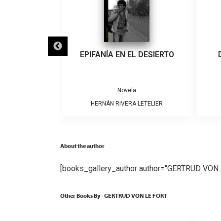
IGRA
EPIFANÍA EN EL DESIERTO
a
Novela
ARRERA
HERNÁN RIVERA LETELIER
About the author
[books_gallery_author author="GERTRUD VON 
Other Books By - GERTRUD VON LE FORT