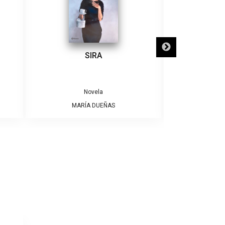
SIRA
SÓLO NECE
Novela
MARÍA DUEÑAS
ALBE