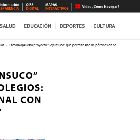
 Información
OIRS
MAPAS
Video ¿Cómo Navegar?
NSPARENCIA
DIGITAL
INTERACTIVOS
SALUD
EDUCACIÓN
DEPORTES
CULTURA
ias
/
Cámara aprueba proyecto “Ley Insuco” que permite uso de pórticos en co...
INSUCO”
OLEGIOS:
NAL CON
”