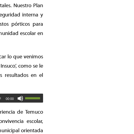
ales. Nuestro Plan
eguridad interna y
stos pórticos para
munidad escolar en
car lo que venimos
Insuco’, como se le
 resultados en el
00:00
riencia de Temuco
vivencia escolar,
unicipal orientada