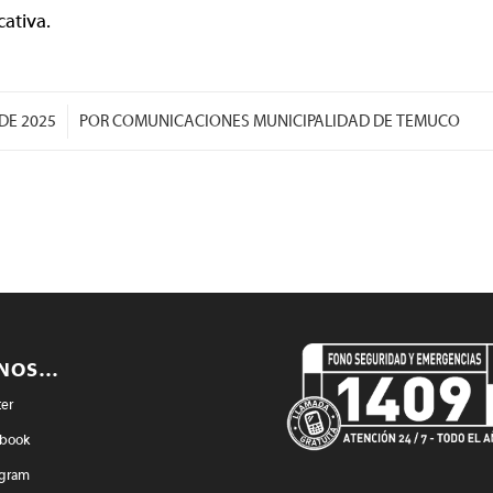
cativa.
/
DE 2025
POR
COMUNICACIONES MUNICIPALIDAD DE TEMUCO
ENOS…
ter
book
agram