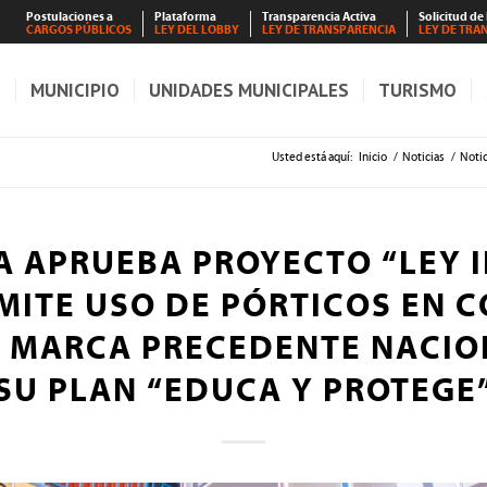
Postulaciones a
Plataforma
Transparencia Activa
Solicitud de
CARGOS PÚBLICOS
LEY DEL LOBBY
LEY DE TRANSPARENCIA
LEY DE TRA
S
MUNICIPIO
UNIDADES MUNICIPALES
TURISMO
Usted está aquí:
Inicio
/
Noticias
/
Notic
 APRUEBA PROYECTO “LEY 
MITE USO DE PÓRTICOS EN C
 MARCA PRECEDENTE NACIO
SU PLAN “EDUCA Y PROTEGE