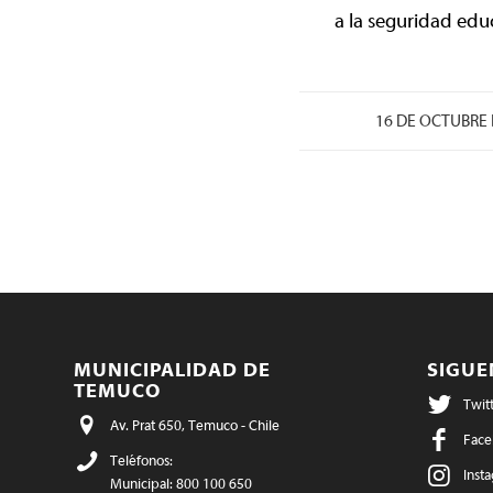
a la seguridad edu
16 DE OCTUBRE 
MUNICIPALIDAD DE
SIGU
TEMUCO
Twit
Av. Prat 650, Temuco - Chile
Face
Teléfonos:
Inst
Municipal: 800 100 650