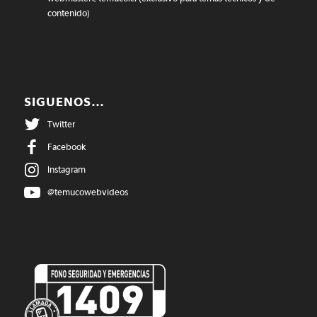
contenido)
SIGUENOS…
Twitter
Facebook
Instagram
@temucowebvideos