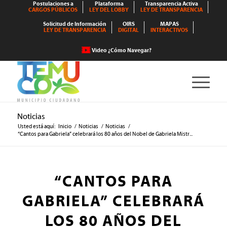
Postulaciones a
Plataforma
Transparencia Activa
CARGOS PÚBLICOS
LEY DEL LOBBY
LEY DE TRANSPARENCIA
Solicitud de Información
OIRS
MAPAS
LEY DE TRANSPARENCIA
DIGITAL
INTERACTIVOS
Video ¿Cómo Navegar?
Noticias
Usted está aquí:
Inicio
/
Noticias
/
Noticias
/
“Cantos para Gabriela” celebrará los 80 años del Nobel de Gabriela Mistr...
“CANTOS PARA
GABRIELA” CELEBRARÁ
LOS 80 AÑOS DEL