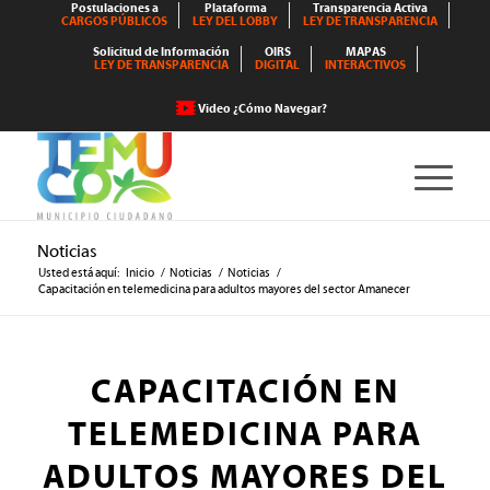
Postulaciones a
Plataforma
Transparencia Activa
CARGOS PÚBLICOS
LEY DEL LOBBY
LEY DE TRANSPARENCIA
Solicitud de Información
OIRS
MAPAS
LEY DE TRANSPARENCIA
DIGITAL
INTERACTIVOS
Video ¿Cómo Navegar?
Noticias
Usted está aquí:
Inicio
/
Noticias
/
Noticias
/
Capacitación en telemedicina para adultos mayores del sector Amanecer
CAPACITACIÓN EN
TELEMEDICINA PARA
ADULTOS MAYORES DEL