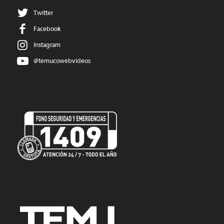
Twitter
Facebook
Instagram
@temucowebvideos