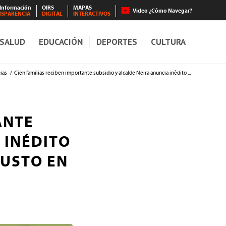
 Información
OIRS
MAPAS
Video ¿Cómo Navegar?
NSPARENCIA
DIGITAL
INTERACTIVOS
SALUD
EDUCACIÓN
DEPORTES
CULTURA
ias
/
Cien familias reciben importante subsidio y alcalde Neira anuncia inédito ...
ANTE
 INÉDITO
JUSTO EN