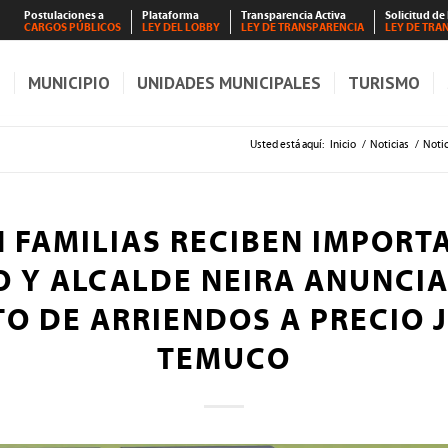
Postulaciones a
Plataforma
Transparencia Activa
Solicitud de
CARGOS PÚBLICOS
LEY DEL LOBBY
LEY DE TRANSPARENCIA
LEY DE TRA
S
MUNICIPIO
UNIDADES MUNICIPALES
TURISMO
Usted está aquí:
Inicio
/
Noticias
/
Notic
N FAMILIAS RECIBEN IMPORT
O Y ALCALDE NEIRA ANUNCIA
O DE ARRIENDOS A PRECIO 
TEMUCO