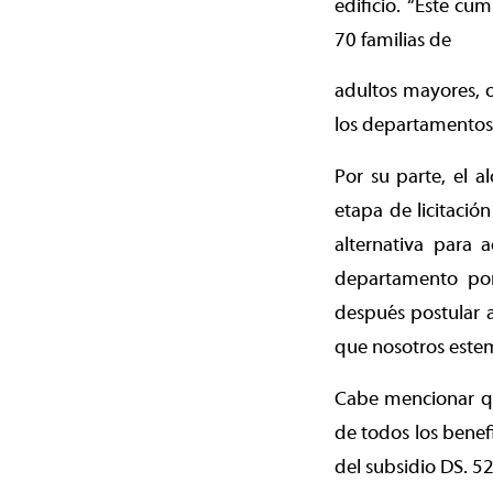
edificio. “Éste cu
70 familias de
adultos mayores, o
los departamentos 
Por su parte, el a
etapa de licitaci
alternativa para 
departamento por 
después postular a
que nosotros estem
Cabe mencionar que
de todos los benefi
del subsidio DS. 5