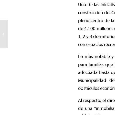
Una de las iniciat
construcción del C
pleno centro de la
Parque Isla Cautín es
de 4.100 millones 
nominado a
1, 2 y 3 dormitori
reconocimiento
internacional de
con espacios recre
arquitectura...
Lo más notable y 
para familias que 
adecuada hasta qu
Municipalidad d
obstáculos económi
Al respecto, el dir
de una “inmobiliar