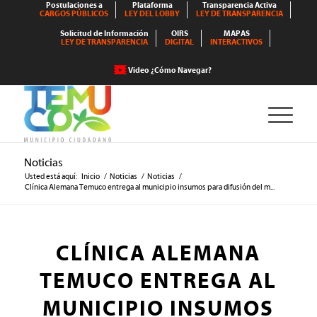
Postulaciones a
Plataforma
Transparencia Activa
CARGOS PÚBLICOS
LEY DEL LOBBY
LEY DE TRANSPARENCIA
Solicitud de Información
OIRS
MAPAS
LEY DE TRANSPARENCIA
DIGITAL
INTERACTIVOS
Video ¿Cómo Navegar?
Noticias
Usted está aquí:
Inicio
/
Noticias
/
Noticias
/
Clínica Alemana Temuco entrega al municipio insumos para difusión del m...
CLÍNICA ALEMANA
TEMUCO ENTREGA AL
MUNICIPIO INSUMOS