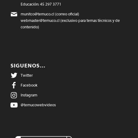
Educación: 45 297 3771
munitco@temuco.cl
(correo oficial)
webmaster@temuco.cl
(exclusivo para temas técnicos y de
contenido)
SIGUENOS…
Twitter
Facebook
Instagram
@temucowebvideos