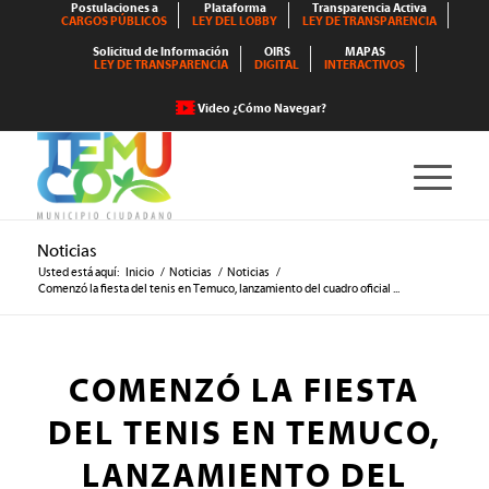
Postulaciones a
Plataforma
Transparencia Activa
CARGOS PÚBLICOS
LEY DEL LOBBY
LEY DE TRANSPARENCIA
Solicitud de Información
OIRS
MAPAS
LEY DE TRANSPARENCIA
DIGITAL
INTERACTIVOS
Video ¿Cómo Navegar?
Noticias
Usted está aquí:
Inicio
/
Noticias
/
Noticias
/
Comenzó la fiesta del tenis en Temuco, lanzamiento del cuadro oficial ...
COMENZÓ LA FIESTA
DEL TENIS EN TEMUCO,
LANZAMIENTO DEL