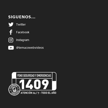
SIGUENOS…
Twitter
Facebook
Instagram
@temucowebvideos