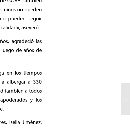
e de GORE. También
os niños no pueden
 no pueden seguir
calidad», aseveró.
años, agradeció las
, luego de años de
ga en los tiempos
a a albergar a 330
dad también a todos
s apoderados y los
e.
s, Isella Jiménez,