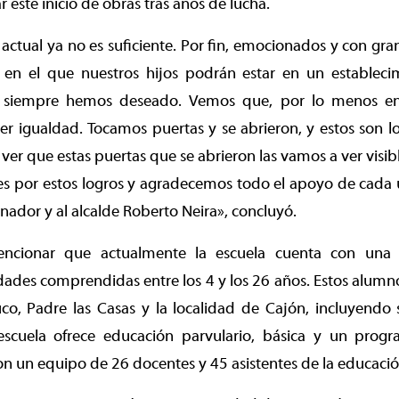
 este inicio de obras tras años de lucha.
a actual ya no es suficiente. Por fin, emocionados y con gra
 en el que nuestros hijos podrán estar en un establec
o siempre hemos deseado. Vemos que, por lo menos en
ber igualdad. Tocamos puertas y se abrieron, y estos son 
l ver que estas puertas que se abrieron las vamos a ver vis
ces por estos logros y agradecemos todo el apoyo de cada
nador y al alcalde Roberto Neira», concluyó.
ncionar que actualmente la escuela cuenta con una
dades comprendidas entre los 4 y los 26 años. Estos alumn
, Padre las Casas y la localidad de Cajón, incluyendo s
a escuela ofrece educación parvulario, básica y un pro
con un equipo de 26 docentes y 45 asistentes de la educació