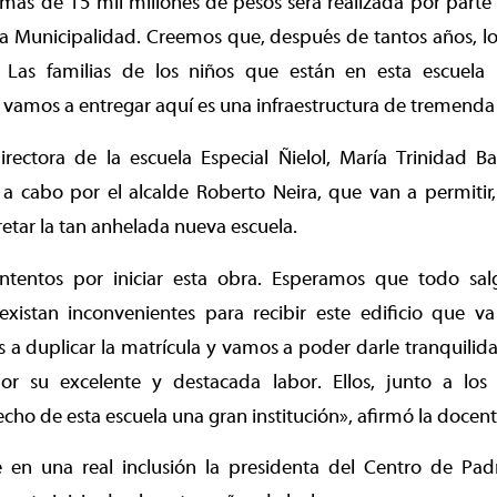
 más de 15 mil millones de pesos será realizada por part
la Municipalidad. Creemos que, después de tantos años, l
. Las familias de los niños que están en esta escuela
vamos a entregar aquí es una infraestructura de tremenda 
irectora de la escuela Especial Ñielol, María Trinidad B
 a cabo por el alcalde Roberto Neira, que van a permitir
retar la tan anhelada nueva escuela.
tentos por iniciar esta obra. Esperamos que todo sal
existan inconvenientes para recibir este edificio que v
 a duplicar la matrícula y vamos a poder darle tranquili
por su excelente y destacada labor. Ellos, junto a lo
cho de esta escuela una gran institución», afirmó la docent
 en una real inclusión la presidenta del Centro de Padre