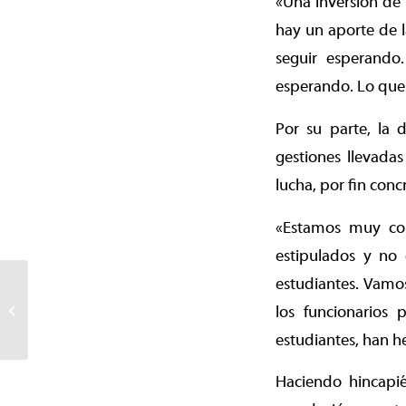
«Una inversión de
hay un aporte de 
seguir esperando
esperando. Lo que 
Por su parte, la d
gestiones llevadas
lucha, por fin conc
«Estamos muy con
estipulados y no 
estudiantes. Vamos
A cien años de su
nacimiento: libro descifra
los funcionarios 
a Julio Martínez
estudiantes, han he
Haciendo hincapié