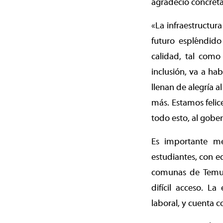
agradeció concretar
«La infraestructur
futuro espléndido
calidad, tal com
inclusión, va a ha
llenan de alegría a
más. Estamos feli
todo esto, al gober
Es importante me
estudiantes, con e
comunas de Temuco
difícil acceso. L
laboral, y cuenta 