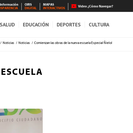
 Información
OIRS
MAPAS
Video ¿Cómo Navegar?
NSPARENCIA
DIGITAL
INTERACTIVOS
SALUD
EDUCACIÓN
DEPORTES
CULTURA
/
Noticias
/
Noticias
/
Comienzan las obras de la nueva escuela Especial Ñielol
 ESCUELA