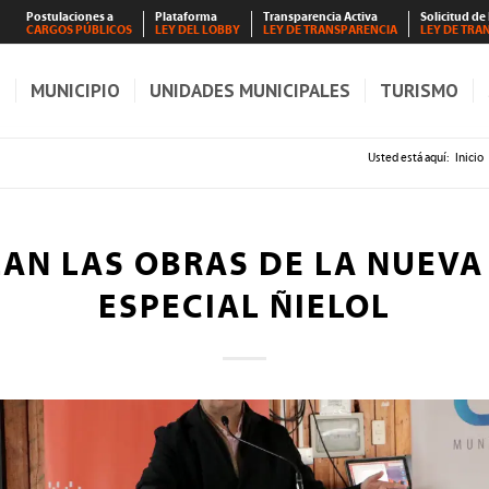
Postulaciones a
Plataforma
Transparencia Activa
Solicitud de
CARGOS PÚBLICOS
LEY DEL LOBBY
LEY DE TRANSPARENCIA
LEY DE TRA
S
MUNICIPIO
UNIDADES MUNICIPALES
TURISMO
Usted está aquí:
Inicio
AN LAS OBRAS DE LA NUEVA
ESPECIAL ÑIELOL