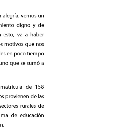
n alegría, vemos un
imiento digno y de
 esto, va a haber
los motivos que nos
ibles en poco tiempo
 uno que se sumó a
 matrícula de 158
os provienen de las
ectores rurales de
grama de educación
n.