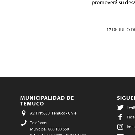
promoverá su desar
/
17 DE JULIO D
MUNICIPALIDAD DE
SIGU
TEMUCO
Twit
Av. Prat 650, Temuco - Chile
Face
Teléfonos:
Inst
Municipal: 800 100 650