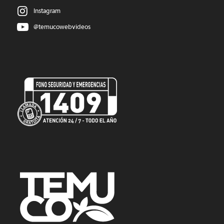
Instagram
@temucowebvideos