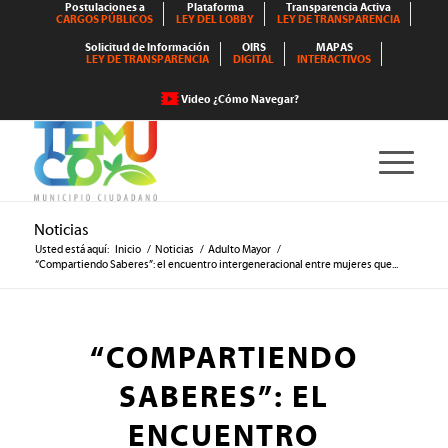
Postulaciones a
Plataforma
Transparencia Activa
CARGOS PÚBLICOS
LEY DEL LOBBY
LEY DE TRANSPARENCIA
Solicitud de Información
OIRS
MAPAS
LEY DE TRANSPARENCIA
DIGITAL
INTERACTIVOS
Video ¿Cómo Navegar?
Noticias
Usted está aquí:
Inicio
/
Noticias
/
Adulto Mayor
/
“Compartiendo Saberes”: el encuentro intergeneracional entre mujeres que...
“COMPARTIENDO
SABERES”: EL
ENCUENTRO