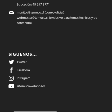
Educación: 45 297 3771
munitco@temuco.cl
(correo oficial)
webmaster@temuco.cl
(exclusivo para temas técnicos y de
contenido)
SIGUENOS…
Twitter
Facebook
Instagram
@temucowebvideos