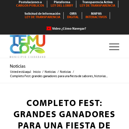
Postulaciones a
Plataforma
Transparencia Activa
CARGOS PÚBLICOS
LEY DEL LOBBY
LEY DE TRANSPARENCIA
Solicitud de Información
OIRS
MAPAS
LEY DE TRANSPARENCIA
DIGITAL
INTERACTIVOS
Video ¿Cómo Navegar?
Noticias
Usted está aquí:
Inicio
/
Noticias
/
Noticias
/
Completo Fest: grandes ganadores para una fiesta de sabores, historias...
COMPLETO FEST:
GRANDES GANADORES
PARA UNA FIESTA DE