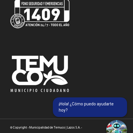
¡Hola! ¿Cómo puedo ayudarte
hoy?
© Copyright - Municipalidad de Temuco | Lazos S.A. -