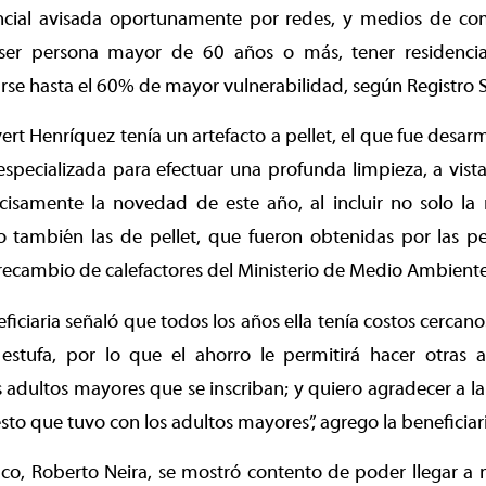
ncial avisada oportunamente por redes, y medios de c
s ser persona mayor de 60 años o más, tener residenc
se hasta el 60% de mayor vulnerabilidad, según Registro S
ert Henríquez tenía un artefacto a pellet, el que fue des
pecializada para efectuar una profunda limpieza, a vista 
ecisamente la novedad de este año, al incluir no solo la
no también las de pellet, que fueron obtenidas por las p
 recambio de calefactores del Ministerio de Medio Ambiente
eficiaria señaló que todos los años ella tenía costos cercan
estufa, por lo que el ahorro le permitirá hacer otras ac
 adultos mayores que se inscriban; y quiero agradecer a la
sto que tuvo con los adultos mayores”, agrego la beneficiari
co, Roberto Neira, se mostró contento de poder llegar a 