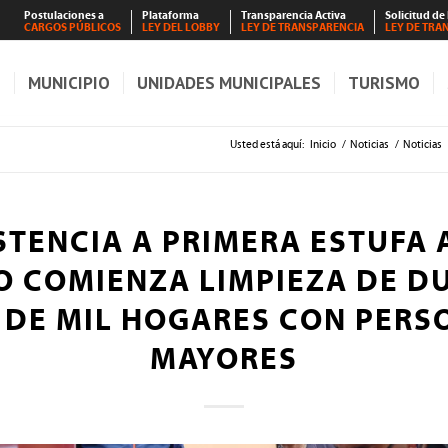
Postulaciones a
Plataforma
Transparencia Activa
Solicitud de
CARGOS PÚBLICOS
LEY DEL LOBBY
LEY DE TRANSPARENCIA
LEY DE TRA
S
MUNICIPIO
UNIDADES MUNICIPALES
TURISMO
Usted está aquí:
Inicio
/
Noticias
/
Noticias
STENCIA A PRIMERA ESTUFA A
 COMIENZA LIMPIEZA DE D
 DE MIL HOGARES CON PERS
MAYORES