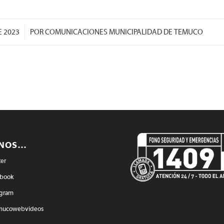
E 2023
POR
COMUNICACIONES MUNICIPALIDAD DE TEMUCO
ENOS…
ter
book
agram
mucowebvideos