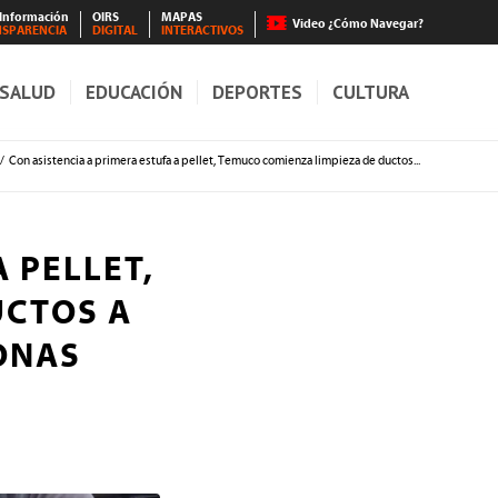
 Información
OIRS
MAPAS
Video ¿Cómo Navegar?
NSPARENCIA
DIGITAL
INTERACTIVOS
SALUD
EDUCACIÓN
DEPORTES
CULTURA
/
Con asistencia a primera estufa a pellet, Temuco comienza limpieza de ductos...
 PELLET,
UCTOS A
ONAS