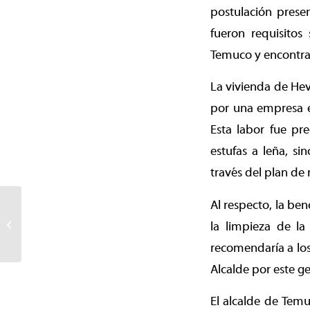
postulación prese
fueron requisito
Temuco y encontrar
La vivienda de Hev
por una empresa es
Esta labor fue pr
estufas a leña, si
través del plan de
Al respecto, la ben
Nos movemos en Tren:
Comienza estudio de pre
la limpieza de la 
factibilidad para
recomendaría a los
proyecto ferroviario...
Alcalde por este ge
El alcalde de Temu