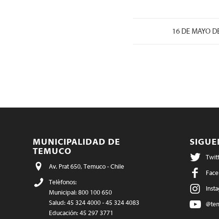
/
16 DE MAYO D
MUNICIPALIDAD DE
SIGU
TEMUCO
Twit
Av. Prat 650, Temuco - Chile
Face
Teléfonos:
Inst
Municipal: 800 100 650
Salud: 45 324 4000 - 45 324 4083
@te
Educación: 45 297 3771