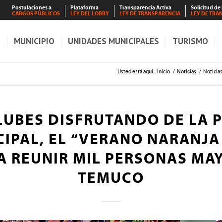
Postulaciones a
Plataforma
Transparencia Activa
Solicitud de
CARGOS PÚBLICOS
LEY DEL LOBBY
LEY DE TRANSPARENCIA
LEY DE TRA
S
MUNICIPIO
UNIDADES MUNICIPALES
TURISMO
Usted está aquí:
Inicio
/
Noticias
/
Noticia
LUBES DISFRUTANDO DE LA P
IPAL, EL “VERANO NARANJA
A REUNIR MIL PERSONAS MA
TEMUCO