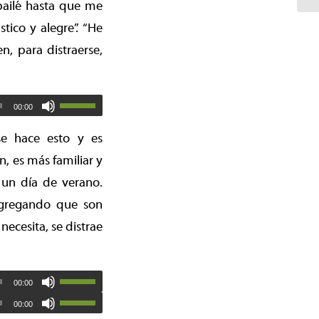
bailé hasta que me
tico y alegre”. “He
, para distraerse,
00:00
se hace esto y es
, es más familiar y
 un día de verano.
 agregando que son
ecesita, se distrae
00:00
00:00