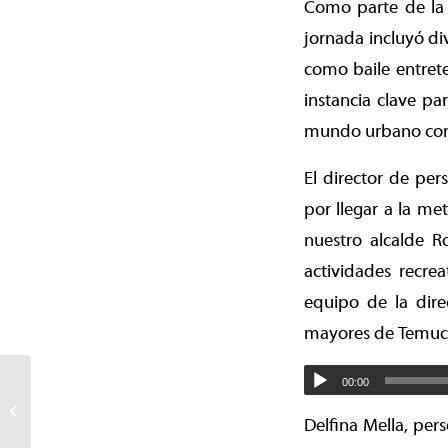
Como parte de la a
jornada incluyó div
como baile entret
instancia clave pa
mundo urbano com
El director de per
por llegar a la me
nuestro alcalde R
actividades recre
equipo de la dire
mayores de Temuco”
La Galo festeja
00:00
aniversario de Temuco
con festival cultural para
Delfina Mella, per
toda la Fa...