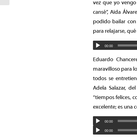
vez que yo vengo 
cansé”, Aida Álvar
podido bailar con
para relajarse, qué
00:00
Eduardo Chancere
maravilloso para l
todos se entretie
Adela Salazar, de
“tiempos felices, 
excelente; es una c
00:00
00:00