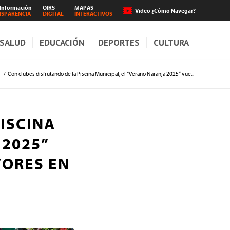
 Información
OIRS
MAPAS
Video ¿Cómo Navegar?
NSPARENCIA
DIGITAL
INTERACTIVOS
SALUD
EDUCACIÓN
DEPORTES
CULTURA
s
/
Con clubes disfrutando de la Piscina Municipal, el “Verano Naranja 2025” vue...
ISCINA
 2025”
YORES EN