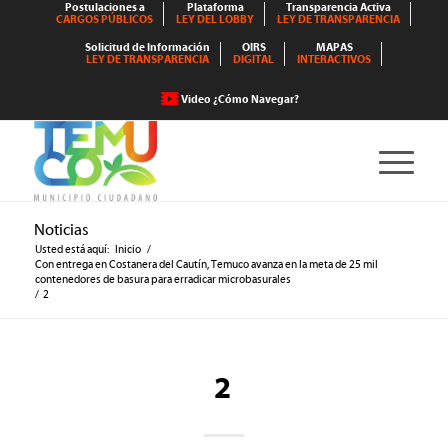
Postulaciones a
Plataforma
Transparencia Activa
CARGOS PÚBLICOS
LEY DEL LOBBY
LEY DE TRANSPARENCIA
Solicitud de Información
OIRS
MAPAS
LEY DE TRANSPARENCIA
DIGITAL
INTERACTIVOS
Video ¿Cómo Navegar?
Noticias
Usted está aquí:
Inicio
/
Con entrega en Costanera del Cautín, Temuco avanza en la meta de 25 mil
contenedores de basura para erradicar microbasurales
/
2
2