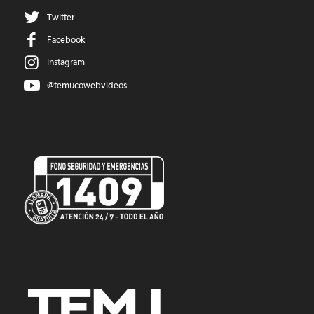
Twitter
Facebook
Instagram
@temucowebvideos