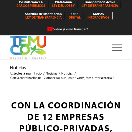
Postulaciones a
Plataforma
Transparencia Activa
CARGOS PÚBLICOS
LEY DEL LOBBY
LEY DE TRANSPARENCIA
Solicitud de Información
OIRS
MAPAS
LEY DE TRANSPARENCIA
DIGITAL
INTERACTIVOS
Video ¿Cómo Navegar?
Noticias
Usted está aquí:
Inicio
/
Noticias
/
Noticias
/
Con la coordinación de 12 empresas público-privadas, Mesa Intersectorial “...
CON LA COORDINACIÓN
DE 12 EMPRESAS
PÚBLICO-PRIVADAS,