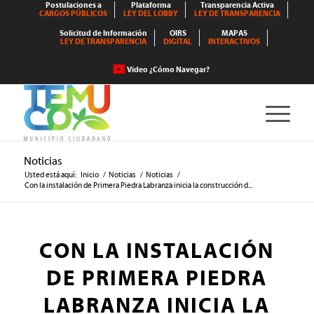
Postulaciones a
Plataforma
Transparencia Activa
CARGOS PÚBLICOS
LEY DEL LOBBY
LEY DE TRANSPARENCIA
Solicitud de Información
OIRS
MAPAS
LEY DE TRANSPARENCIA
DIGITAL
INTERACTIVOS
Video ¿Cómo Navegar?
Noticias
Usted está aquí:
Inicio
/
Noticias
/
Noticias
/
Con la instalación de Primera Piedra Labranza inicia la construcción d...
CON LA INSTALACIÓN
DE PRIMERA PIEDRA
LABRANZA INICIA LA