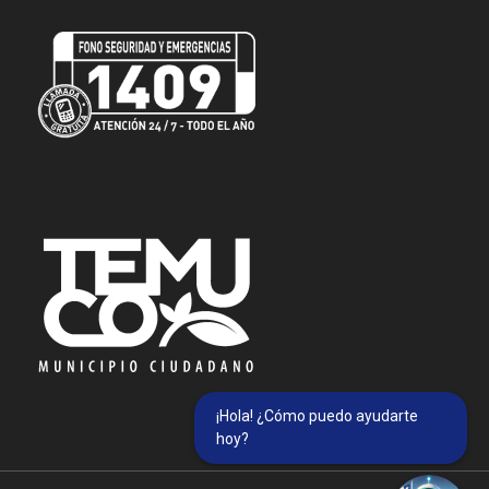
¡Hola! ¿Cómo puedo ayudarte
hoy?