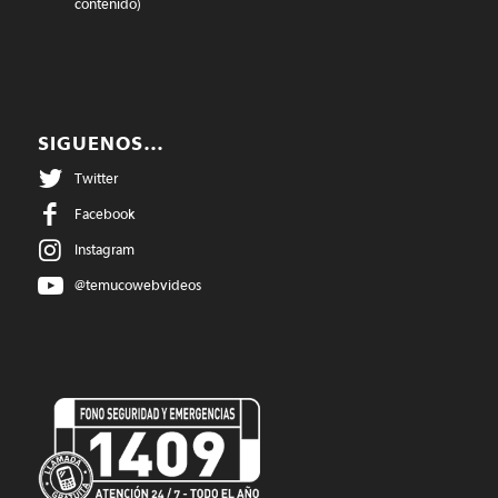
contenido)
SIGUENOS…
Twitter
Facebook
Instagram
@temucowebvideos