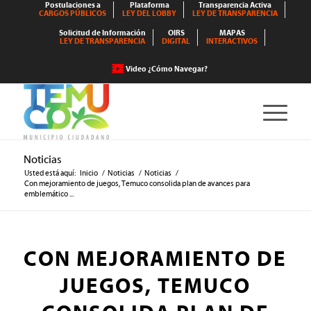
Postulaciones a
Plataforma
Transparencia Activa
CARGOS PÚBLICOS
LEY DEL LOBBY
LEY DE TRANSPARENCIA
Solicitud de Información
OIRS
MAPAS
LEY DE TRANSPARENCIA
DIGITAL
INTERACTIVOS
Video ¿Cómo Navegar?
Noticias
Usted está aquí:
Inicio
/
Noticias
/
Noticias
/
Con mejoramiento de juegos, Temuco consolida plan de avances para
emblemático ...
CON MEJORAMIENTO DE
JUEGOS, TEMUCO