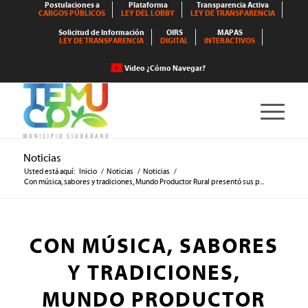
Postulaciones a
Plataforma
Transparencia Activa
CARGOS PÚBLICOS
LEY DEL LOBBY
LEY DE TRANSPARENCIA
Solicitud de Información
OIRS
MAPAS
LEY DE TRANSPARENCIA
DIGITAL
INTERACTIVOS
Video ¿Cómo Navegar?
Noticias
Usted está aquí:
Inicio
/
Noticias
/
Noticias
/
Con música, sabores y tradiciones, Mundo Productor Rural presentó sus p...
CON MÚSICA, SABORES
Y TRADICIONES,
MUNDO PRODUCTOR