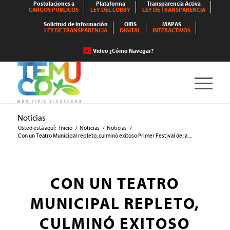
Postulaciones a
Plataforma
Transparencia Activa
CARGOS PÚBLICOS
LEY DEL LOBBY
LEY DE TRANSPARENCIA
Solicitud de Información
OIRS
MAPAS
LEY DE TRANSPARENCIA
DIGITAL
INTERACTIVOS
Video ¿Cómo Navegar?
Noticias
Usted está aquí:
Inicio
/
Noticias
/
Noticias
/
Con un Teatro Municipal repleto, culminó exitoso Primer Festival de la ...
CON UN TEATRO
MUNICIPAL REPLETO,
CULMINÓ EXITOSO