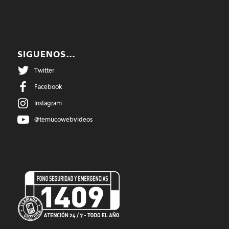
SIGUENOS…
Twitter
Facebook
Instagram
@temucowebvideos