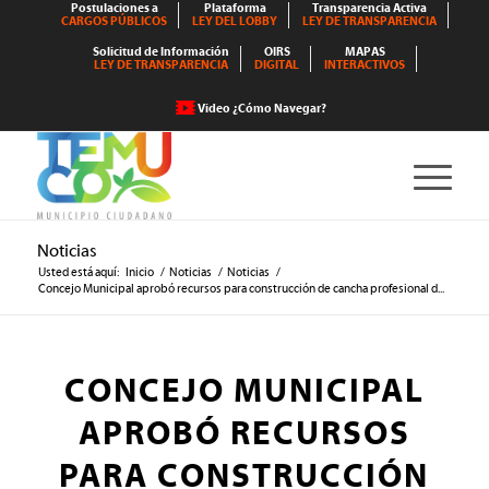
Postulaciones a
Plataforma
Transparencia Activa
CARGOS PÚBLICOS
LEY DEL LOBBY
LEY DE TRANSPARENCIA
Solicitud de Información
OIRS
MAPAS
LEY DE TRANSPARENCIA
DIGITAL
INTERACTIVOS
Video ¿Cómo Navegar?
Noticias
Usted está aquí:
Inicio
/
Noticias
/
Noticias
/
Concejo Municipal aprobó recursos para construcción de cancha profesional d...
CONCEJO MUNICIPAL
APROBÓ RECURSOS
PARA CONSTRUCCIÓN