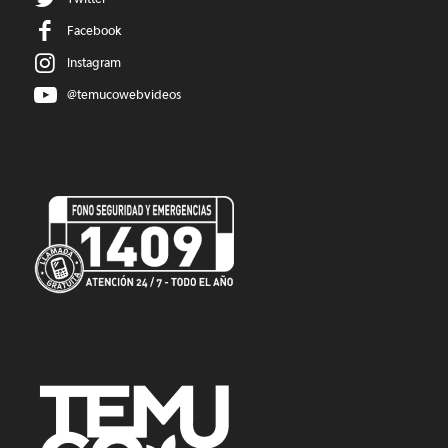
Facebook
Instagram
@temucowebvideos