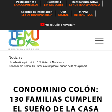
Postulaciones a
Plataforma
Transparencia Activa
CARGOS PÚBLICOS
LEY DEL LOBBY
LEY DE TRANSPARENCIA
Solicitud de Información
OIRS
MAPAS
LEY DE TRANSPARENCIA
DIGITAL
INTERACTIVOS
Video ¿Cómo Navegar?
Noticias
Usted está aquí:
Inicio
/
Noticias
/
Noticias
/
Condominio Colón: 130 familias cumplen el sueño de la casa propia
CONDOMINIO COLÓN:
130 FAMILIAS CUMPLEN
EL SUEÑO DE LA CASA