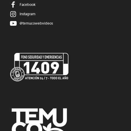
Facebook
Instagram
@temucowebvideos